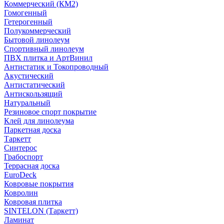
Коммерческий (КМ2)
Гомогенный
Гетерогенный
Полукоммерческий
Бытовой линолеум
Спортивный линолеум
ПВХ плитка и АртВинил
Антистатик и Токопроводный
Акустический
Антистатический
Антискользящий
Натуральный
Резиновое спорт покрытие
Клей для линолеума
Паркетная доска
Таркетт
Синтерос
Грабоспорт
Террасная доска
EuroDeck
Ковровые покрытия
Ковролин
Ковровая плитка
SINTELON (Таркетт)
Ламинат