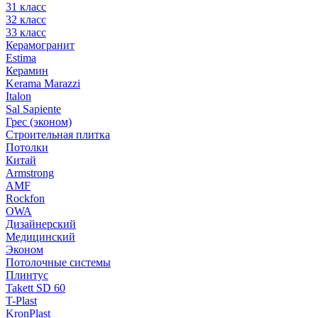
31 класс
32 класс
33 класс
Керамогранит
Estima
Керамин
Kerama Marazzi
Italon
Sal Sapiente
Грес (эконом)
Строительная плитка
Потолки
Китай
Armstrong
AMF
Rockfon
OWA
Дизайнерский
Медицинский
Эконом
Потолочные системы
Плинтус
Takett SD 60
T-Plast
KronPlast