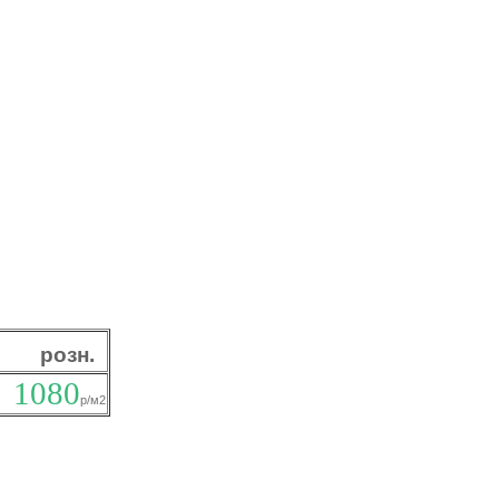
розн.
1080
р/м2