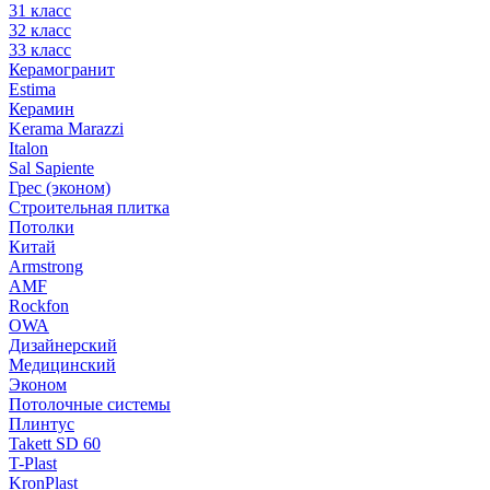
31 класс
32 класс
33 класс
Керамогранит
Estima
Керамин
Kerama Marazzi
Italon
Sal Sapiente
Грес (эконом)
Строительная плитка
Потолки
Китай
Armstrong
AMF
Rockfon
OWA
Дизайнерский
Медицинский
Эконом
Потолочные системы
Плинтус
Takett SD 60
T-Plast
KronPlast