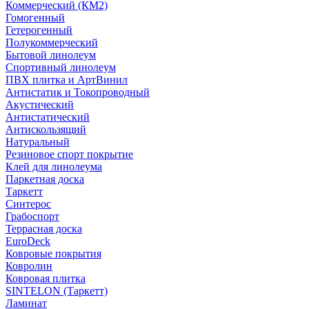
Коммерческий (КМ2)
Гомогенный
Гетерогенный
Полукоммерческий
Бытовой линолеум
Спортивный линолеум
ПВХ плитка и АртВинил
Антистатик и Токопроводный
Акустический
Антистатический
Антискользящий
Натуральный
Резиновое спорт покрытие
Клей для линолеума
Паркетная доска
Таркетт
Синтерос
Грабоспорт
Террасная доска
EuroDeck
Ковровые покрытия
Ковролин
Ковровая плитка
SINTELON (Таркетт)
Ламинат