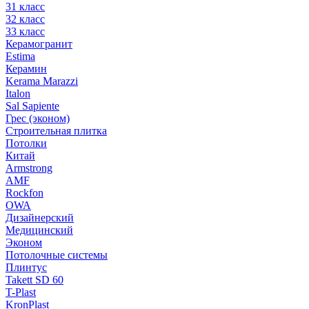
31 класс
32 класс
33 класс
Керамогранит
Estima
Керамин
Kerama Marazzi
Italon
Sal Sapiente
Грес (эконом)
Строительная плитка
Потолки
Китай
Armstrong
AMF
Rockfon
OWA
Дизайнерский
Медицинский
Эконом
Потолочные системы
Плинтус
Takett SD 60
T-Plast
KronPlast