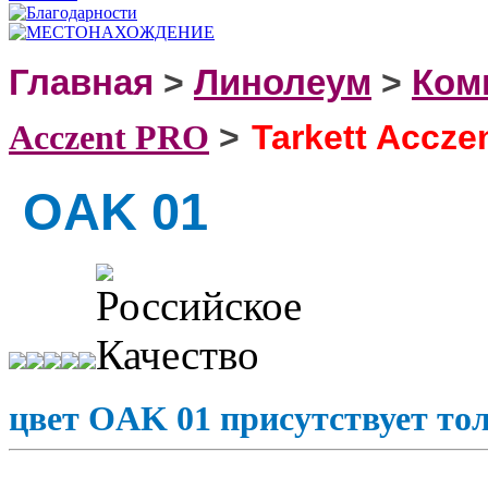
Главная
>
Линолеум
>
Ком
>
Tarkett Accz
Acczent PRO
OAK 01
цвет OAK 01 присутствует то