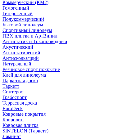
Коммерческий (КМ2)
Гомогенный
Гетерогенный
Полукоммерческий
Бытовой линолеум
Спортивный линолеум
ПВХ плитка и АртВинил
Антистатик и Токопроводный
Акустический
Антистатический
Антискользящий
Натуральный
Резиновое спорт покрытие
Клей для линолеума
Паркетная доска
Таркетт
Синтерос
Грабоспорт
Террасная доска
EuroDeck
Ковровые покрытия
Ковролин
Ковровая плитка
SINTELON (Таркетт)
Ламинат