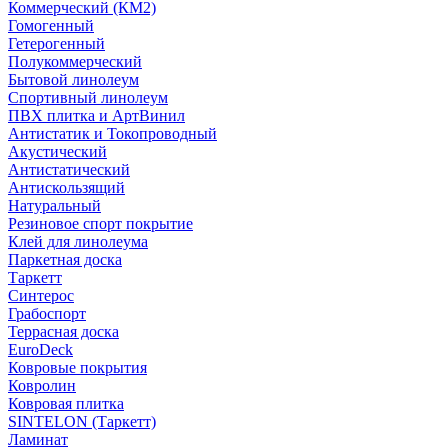
Коммерческий (КМ2)
Гомогенный
Гетерогенный
Полукоммерческий
Бытовой линолеум
Спортивный линолеум
ПВХ плитка и АртВинил
Антистатик и Токопроводный
Акустический
Антистатический
Антискользящий
Натуральный
Резиновое спорт покрытие
Клей для линолеума
Паркетная доска
Таркетт
Синтерос
Грабоспорт
Террасная доска
EuroDeck
Ковровые покрытия
Ковролин
Ковровая плитка
SINTELON (Таркетт)
Ламинат