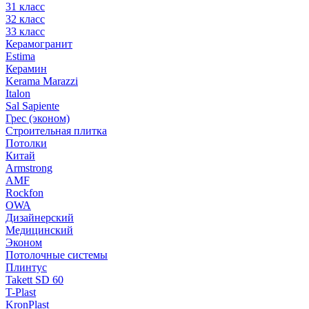
31 класс
32 класс
33 класс
Керамогранит
Estima
Керамин
Kerama Marazzi
Italon
Sal Sapiente
Грес (эконом)
Строительная плитка
Потолки
Китай
Armstrong
AMF
Rockfon
OWA
Дизайнерский
Медицинский
Эконом
Потолочные системы
Плинтус
Takett SD 60
T-Plast
KronPlast