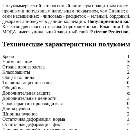
Полукоммерческий гетерогенный линолеум с защитным слоем 0,
прочным и популярным напольным покрытием, чем Спринт; в н
семи насыщенных «чипсовых» расцветок – зелёный, бордовый, 
декорами линолеума в данной коллекции.
Популярнейшая кол
Качество для офисов с высокой проходимостью. Компания Tark
МОДА, имеет уникальный защитный слой
Extreme Protection
Технические характеристики полукомме
Бренд
T
Наименование
Страна производства
Р
Класс защиты
2
Общая толщина
2
Толщина защитного слоя
0
Общий вес
2
Дополнительная защита
e
Дополнительные ценности
3
Срок гарантии производителя
0
Длина рулона
2
Ширины рулонов
2
Остаточная деформация, норма
≤
Остаточная деформация, факт
≤
Изменение линейных размеров, норма
≤