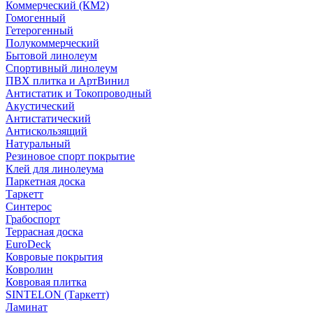
Коммерческий (КМ2)
Гомогенный
Гетерогенный
Полукоммерческий
Бытовой линолеум
Спортивный линолеум
ПВХ плитка и АртВинил
Антистатик и Токопроводный
Акустический
Антистатический
Антискользящий
Натуральный
Резиновое спорт покрытие
Клей для линолеума
Паркетная доска
Таркетт
Синтерос
Грабоспорт
Террасная доска
EuroDeck
Ковровые покрытия
Ковролин
Ковровая плитка
SINTELON (Таркетт)
Ламинат