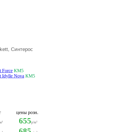
ett, Синтерос
t Force
КМ5
t Idylle Nova
КМ5
пт
цены розн.
655
м²
р/м²
685