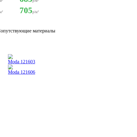
м²
р/м²
705
м²
р/м²
опутствующие материалы
Moda 121603
Moda 121606