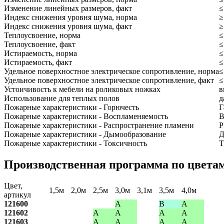
Изменение линейных размеров, факт
≤
Индекс снижения уровня шума, норма
≥
Индекс снижения уровня шума, факт
≥
Теплоусвоение, норма
≤
Теплоусвоение, факт
≤
Истираемость, норма
≤
Истираемость, факт
≤
Удельное поверхностное электрическое сопротивление, норма
≤
Удельное поверхностное электрическое сопротивление, факт
≤
Устоичивость к мебели на роликовых ножках
в
Использование для теплых полов
д
Пожарные характеристики - Горючесть
Г
Пожарные характеристики - Воспламеняемость
В
Пожарные характеристики - Распространение пламени
Р
Пожарные характеристики - Дымообразование
Д
Пожарные характеристики - Токсичность
Т
Производственная программа по цвета
Цвет,
1,5м
2,0м
2,5м
3,0м
3,1м
3,5м
4,0м
артикул
121600
A
B
A
121602
A
A
A
A
121603
A
A
A
A