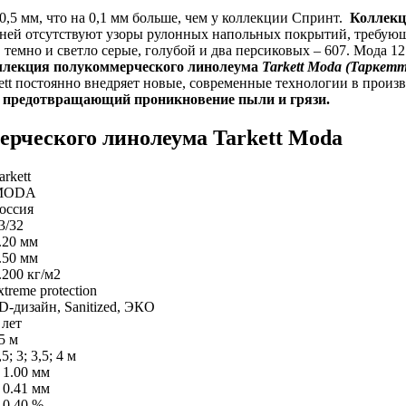
5 мм, что на 0,1 мм больше, чем у коллекции Спринт.
Коллекц
ей отсутствуют узоры рулонных напольных покрытий, требующи
темно и светло серые, голубой и два персиковых – 607. Мода 
лекция полукоммерческого линолеума
Tarkett Moda (Таркет
ett постоянно внедряет новые, современные технологии в произ
,
предотвращающий проникновение пыли и грязи.
рческого линолеума Tarkett Moda
arkett
MODA
оссия
3/32
.20 мм
.50 мм
.200 кг/м2
xtreme protection
D-дизайн, Sanitized, ЭКО
 лет
5 м
,5; 3; 3,5; 4 м
 1.00 мм
 0.41 мм
 0.40 %