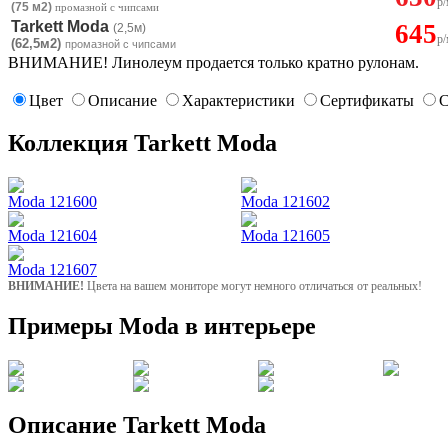
р/
(75 м2)
промазной с чипсами
Tarkett Moda
645
(2,5м)
р/
(62,5м2)
промазной с чипсами
ВНИМАНИЕ! Линолеум продается только кратно рулонам.
Цвет
Описание
Характеристики
Сертификаты
С
Коллекция Tarkett Moda
Moda 121600
Moda 121602
Moda 121604
Moda 121605
Moda 121607
ВНИМАНИЕ!
Цвета на вашем мониторе могут немного отличаться от реальных!
Примеры Moda в интерьере
Описание Tarkett Moda