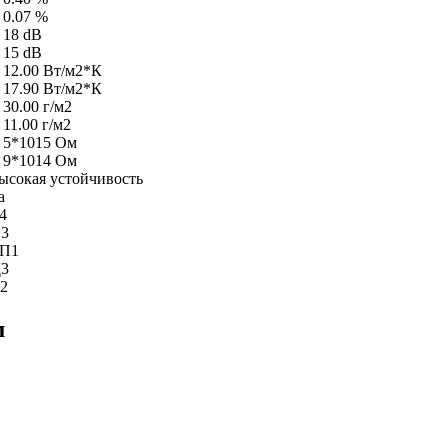
 0.07 %
 18 dB
 15 dB
 12.00 Вт/м2*К
 17.90 Вт/м2*К
 30.00 г/м2
 11.00 г/м2
 5*1015 Ом
 9*1014 Ом
ысокая устойчивость
а
4
3
П1
3
2
м