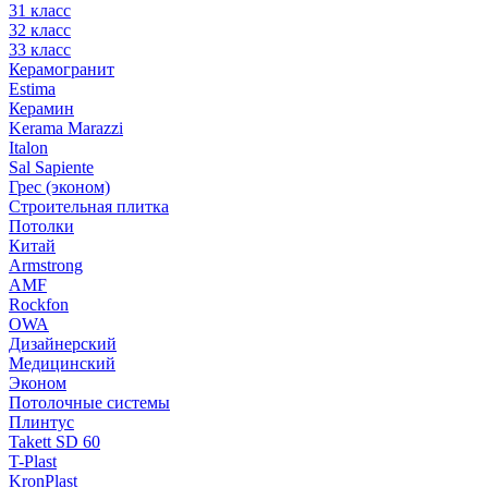
31 класс
32 класс
33 класс
Керамогранит
Estima
Керамин
Kerama Marazzi
Italon
Sal Sapiente
Грес (эконом)
Строительная плитка
Потолки
Китай
Armstrong
AMF
Rockfon
OWA
Дизайнерский
Медицинский
Эконом
Потолочные системы
Плинтус
Takett SD 60
T-Plast
KronPlast