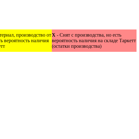
териал, производство от
X
- Снят с производства, но есть
сть вероятность наличия
вероятность наличия на складе Таркетт
етт
(остатки производства)