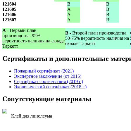
121604
B
B
121605
A
B
121606
A
B
121607
A
B
A
- Первый план
B
- Второй план производства.
производства. 95%
50-75% вероятность наличия на
вероятность наличия на складе
складе Таркетт
Таркетт
Сертификаты и дополнительные матер
Пожарный сертификат (2021)
Экспертное заключение (от 2015)
Сертификат соответствия (2019 г.)
Экологический сертификат (2018 г.)
Сопутствующие материалы
Клей для линолеума