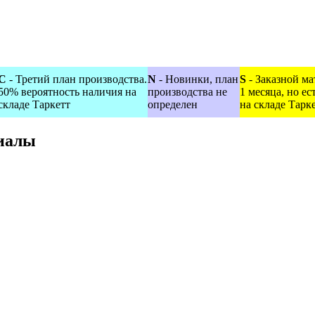
С
- Третий план производства.
N
- Новинки, план
S
- Заказной ма
50% вероятность наличия на
производства не
1 месяца, но е
складе Таркетт
определен
на складе Тарк
иалы