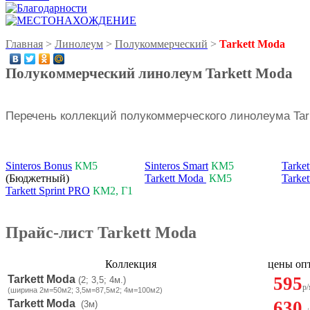
Главная
>
Линолеум
>
Полукоммерческий
>
Tarkett Moda
Полукоммерческий линолеум Tarkett Moda
Перечень коллекций полукоммерческого линолеума Tark
Sinteros Bonus
КМ5
Sinteros Smart
КМ5
Tarket
(Бюджетный)
Tarkett Moda
КМ5
Tarket
Tarkett Sprint PRO
КМ2, Г1
Прайс-лист Tarkett Moda
Коллекция
цены о
Tarkett Moda
595
(2; 3,5; 4м.)
р/
(ширина 2м=50м2; 3,5м=87,5м2; 4м=100м2)
Tarkett Moda
630
(3м)