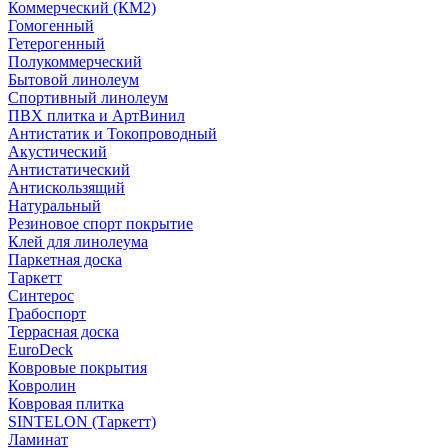
Коммерческий (КМ2)
Гомогенный
Гетерогенный
Полукоммерческий
Бытовой линолеум
Спортивный линолеум
ПВХ плитка и АртВинил
Антистатик и Токопроводный
Акустический
Антистатический
Антискользящий
Натуральный
Резиновое спорт покрытие
Клей для линолеума
Паркетная доска
Таркетт
Синтерос
Грабоспорт
Террасная доска
EuroDeck
Ковровые покрытия
Ковролин
Ковровая плитка
SINTELON (Таркетт)
Ламинат