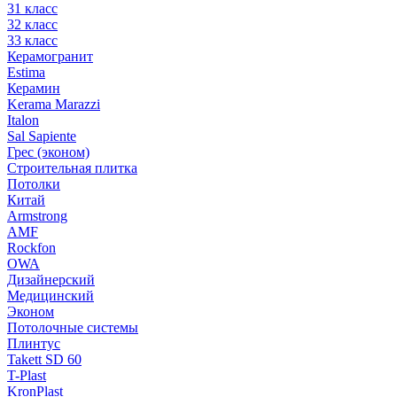
31 класс
32 класс
33 класс
Керамогранит
Estima
Керамин
Kerama Marazzi
Italon
Sal Sapiente
Грес (эконом)
Строительная плитка
Потолки
Китай
Armstrong
AMF
Rockfon
OWA
Дизайнерский
Медицинский
Эконом
Потолочные системы
Плинтус
Takett SD 60
T-Plast
KronPlast