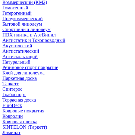
Коммерческий (КМ2)
Гомогенный
Гетерогенный
Полукоммерческий
Бытовой линолеум
Спортивный линолеум
ПВХ плитка и АртВинил
Антистатик и Токопроводный
Акустический
Антистатический
Антискользящий
Натуральный
Резиновое спорт покрытие
Клей для линолеума
Паркетная доска
Таркетт
Синтерос
Грабоспорт
Террасная доска
EuroDeck
Ковровые покрытия
Ковролин
Ковровая плитка
SINTELON (Таркетт)
Ламинат