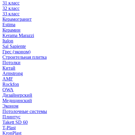
31 класс
32 класс
33 класс
Керамогранит
Estima
Керамин
Kerama Marazzi
Italon
Sal Sapiente
Грес (эконом)
Строительная плитка
Потолки
Китай
Armstrong
AMF
Rockfon
OWA
Дизайнерский
Медицинский
Эконом
Потолочные системы
Плинтус
Takett SD 60
T-Plast
KronPlast